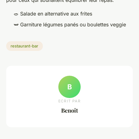
pour ceux qui souhaitent équilibrer leur repas.
🥗 Salade en alternative aux frites
🫛 Garniture légumes panés ou boulettes veggie
restaurant-bar
B
ECRIT PAR
Benoît