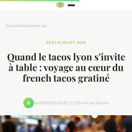
Accueil
›
Restaurant bar
RESTAURANT BAR
Quand le tacos lyon s'invite
à table : voyage au cœur du
french tacos gratiné
Benoît
10/05/2026 12:12
9 min de lecture
B