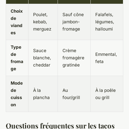
Choix
Poulet,
Sauf cône
Falafels,
de
kebab,
jambon-
légumes,
viand
merguez
fromage
halloumi
es
Type
Sauce
Crème
de
Emmental,
blanche,
fromagère
froma
feta
cheddar
gratinée
ge
Mode
de
À la
Au
À la poêle
cuiss
plancha
four/grill
ou grill
on
Questions fréquentes sur les tacos