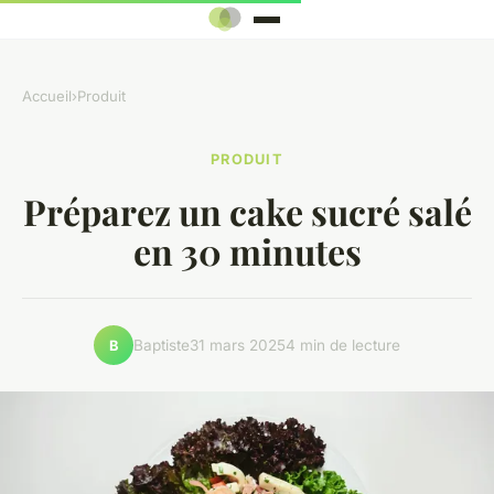
Accueil
›
Produit
PRODUIT
Préparez un cake sucré salé
en 30 minutes
Baptiste
31 mars 2025
4 min de lecture
B