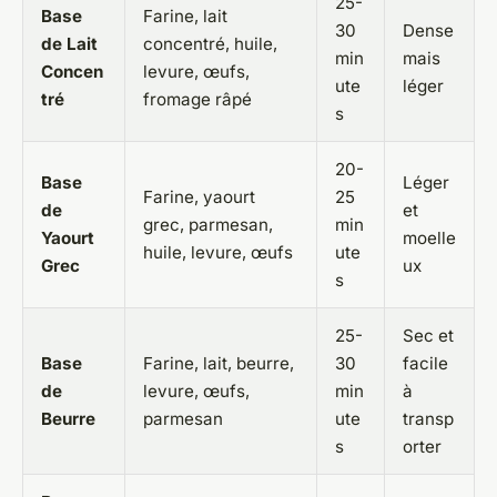
25-
Base
Farine, lait
30
Dense
de Lait
concentré, huile,
min
mais
Concen
levure, œufs,
ute
léger
tré
fromage râpé
s
20-
Base
Léger
Farine, yaourt
25
de
et
grec, parmesan,
min
Yaourt
moelle
huile, levure, œufs
ute
Grec
ux
s
25-
Sec et
Base
Farine, lait, beurre,
30
facile
de
levure, œufs,
min
à
Beurre
parmesan
ute
transp
s
orter