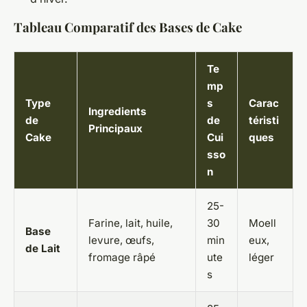
Tableau Comparatif des Bases de Cake
Te
mp
Type
s
Carac
Ingredients
de
de
téristi
Principaux
Cake
Cui
ques
sso
n
25-
Farine, lait, huile,
30
Moell
Base
levure, œufs,
min
eux,
de Lait
fromage râpé
ute
léger
s