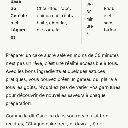
Base
25-
de
Chou-fleur râpé,
Friabl
30
Céréale
quinoa cuit, œufs,
e et
min
s et
huile, cheddar,
sans
ute
Légum
mozzarella
farine
s
es
Préparer un cake sucré salé en moins de 30 minutes
n’est pas un rêve, c’est une réalité accessible à tous.
Avec les bons ingredients et quelques astuces
pratiques, vous pouvez créer un gâteau qui plaira à
tous les goûts. N’oubliez pas de varier vos garnitures
pour découvrir de nouvelles saveurs à chaque
préparation.
Comme le dit Candice dans son récapitulatif de
recettes, “Chaque cake peut, et devrait, être