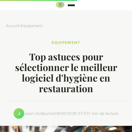
Accueil
›
Equipement
EQUIPEMENT
Top astuces pour
sélectionner le meilleur
logiciel d'hygiène en
restauration
Jean-Guillaume
08/06/2026 07:51
7 min de lecture
J